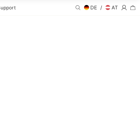
DE /
AT
upport