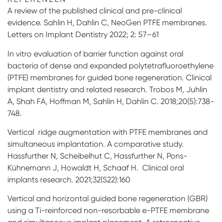
A review of the published clinical and pre-clinical
evidence. Sahlin H, Dahlin C, NeoGen PTFE membranes.
Letters on Implant Dentistry 2022; 2: 57–61
In vitro evaluation of barrier function against oral
bacteria of dense and expanded polytetrafluoroethylene
(PTFE) membranes for guided bone regeneration. Clinical
implant dentistry and related research. Trobos M, Juhlin
A, Shah FA, Hoffman M, Sahlin H, Dahlin C. 2018;20(5):738-
748.
Vertical ridge augmentation with PTFE membranes and
simultaneous implantation. A comparative study.
Hassfurther N, Scheibelhut C, Hassfurther N, Pons-
Kühnemann J, Howaldt H, Schaaf H. Clinical oral
implants research. 2021;32(S22):160
Vertical and horizontal guided bone regeneration (GBR)
using a Ti-reinforced non-resorbable e-PTFE membrane