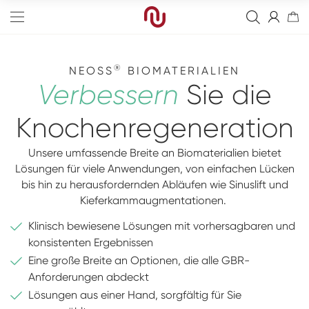
®
NEOSS
BIOMATERIALIEN
Verbessern
Sie die
Knochenregeneration
Edge
Unsere umfassende Breite an Biomaterialien bietet
Straight
Knochenersatzmaterial
Lösungen für viele Anwendungen, von einfachen Lücken
bis hin zu herausfordernden Abläufen wie Sinuslift und
Tapered
Resorbierbare Membranen
Finale Restaurationen
Kieferkammaugmentationen.
Sinus
Nicht resorbierbare Membranen
Provisorische Versorgung
Bohrer
Klinisch bewiesene Lösungen mit vorhersagbaren und
konsistenten Ergebnissen
NP=3,25
Nähte
Abutments für Deckprothesen
Kits
Digitale Modellimplantate
Eine große Breite an Optionen, die alle GBR-
Fixierzubehör
Heilungsabutments
Instrumente
Digitale Abformung
Full-Arch
Anforderungen abdeckt
Lösungen aus einer Hand, sorgfältig für Sie
Schrauben
Blanks
Digital
Neoss Academy