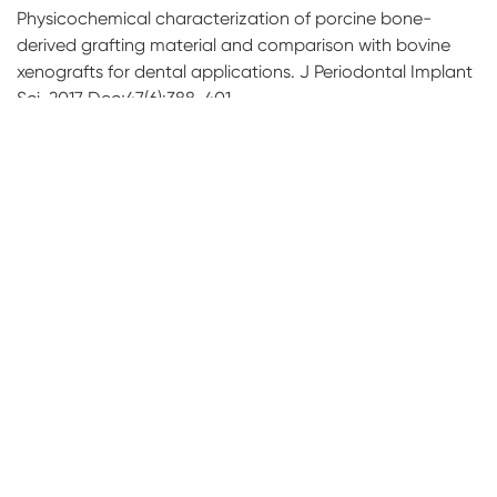
Physicochemical characterization of porcine bone-
derived grafting material and comparison with bovine
xenografts for dental applications. J Periodontal Implant
Sci. 2017 Dec;47(6):388-401
Alveolar ridge regeneration of damaged extraction
sockets using deproteinized porcine versus bovine bone
minerals: A randomized clinical trial. 100 patients. 2018
Randomized Clinical Trial of Maxillary Sinus Grafting using
Deproteinized Porcine and Bovine Bone Mineral. 16
Patients. 2017
Isolation and Characterization of a Porous Carbonate
Apatite From Porcine Cancellous Bone. Li et al. 2014
Porcine anorganic bone mineral for GBR in dental
surgeries. Part II In vivo animal study and human case
study. Chen. 2016.