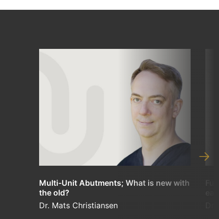
Multi-Unit Abutments; What is new with
Ful
the old?
eas
Dr. Mats Christiansen
Dr.