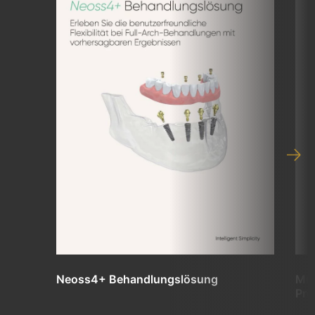
Neoss4+ Behandlungslösung
Mul
Pro