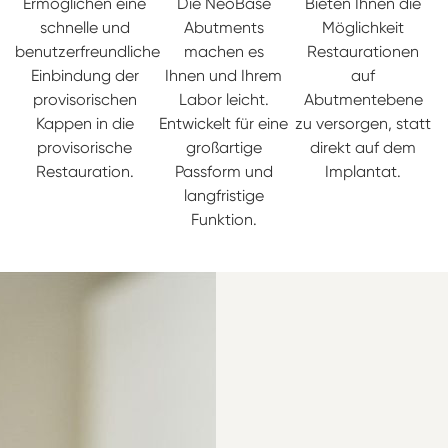
Ermöglichen eine
Die NeoBase
Bieten Ihnen die
schnelle und
Abutments
Möglichkeit
benutzerfreundliche
machen es
Restaurationen
Einbindung der
Ihnen und Ihrem
auf
provisorischen
Labor leicht.
Abutmentebene
Kappen in die
Entwickelt für eine
zu versorgen, statt
provisorische
großartige
direkt auf dem
Restauration.
Passform und
Implantat.
langfristige
Funktion.