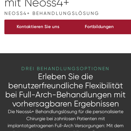
mit Neoss4+
Abdruckpfosten mit Modellimplantate
Digitale Prothetik
Curriculum Implantologie
NEOSS4+ BEHANDLUNGSLÖSUNG
RFA
Kontaktieren Sie uns
Fortbildungen
Scanner
Digital Download
Individuelle Prothetik
DREI BEHANDLUNGSOPTIONEN
Erleben Sie die
benutzerfreundliche Flexibilität
bei Full-Arch-Behandlungen mit
vorhersagbaren Ergebnissen
Die Neoss4+ Behandlungslösung für die personalisierte
Chirurgie bei zahnlosen Patienten mit
implantatgetragenen Full-Arch Versorgungen: Mit dem