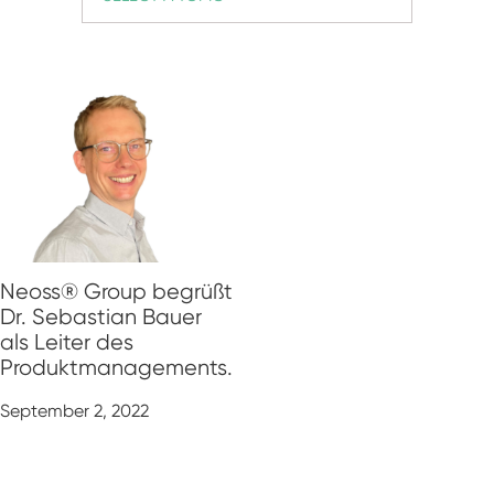
Abdruckpfosten mit Modellimplantate
Digitale Prothetik
Curriculum Implantologie
RFA
Scanner
Digital Download
Individuelle Prothetik
Neoss® Group begrüßt
Dr. Sebastian Bauer
als Leiter des
Produktmanagements.
September 2, 2022