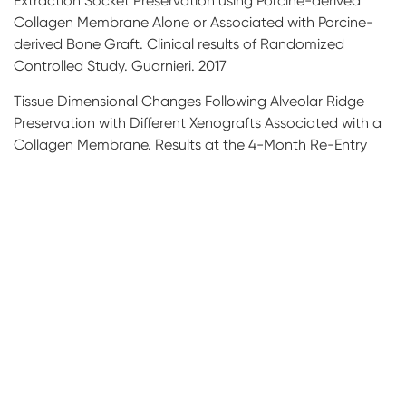
Extraction Socket Preservation using Porcine-derived
Collagen Membrane Alone or Associated with Porcine-
derived Bone Graft. Clinical results of Randomized
Controlled Study. Guarnieri. 2017
Tissue Dimensional Changes Following Alveolar Ridge
Preservation with Different Xenografts Associated with a
Collagen Membrane. Results at the 4-Month Re-Entry
Surgery. Guarnieri. 2017
Process development of a virally-safe dental xenograft
material from porcine bones.” 2016
Effect of the calcination temperature on the composition
and microstructure of hydroxyapatite derived from
human and animal bone, M. Figueiredo, et al. 2010.
Osteogenic effect of low-temperature-heated porcine
bone particles in a rat calvarial defect model., Go A, Kim
SE, Shim KM, Lee SM, Choi SH, Son JS, Kang SS. Kim et al.
2014