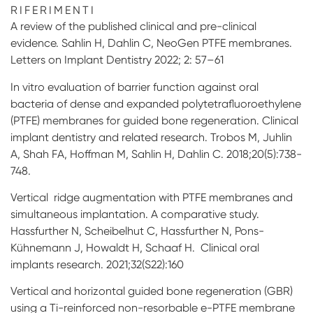
RIFERIMENTI
A review of the published clinical and pre-clinical
evidence. Sahlin H, Dahlin C, NeoGen PTFE membranes.
Letters on Implant Dentistry 2022; 2: 57–61
In vitro evaluation of barrier function against oral
bacteria of dense and expanded polytetrafluoroethylene
(PTFE) membranes for guided bone regeneration. Clinical
implant dentistry and related research. Trobos M, Juhlin
A, Shah FA, Hoffman M, Sahlin H, Dahlin C. 2018;20(5):738-
748.
Vertical ridge augmentation with PTFE membranes and
simultaneous implantation. A comparative study.
Hassfurther N, Scheibelhut C, Hassfurther N, Pons-
Kühnemann J, Howaldt H, Schaaf H. Clinical oral
implants research. 2021;32(S22):160
Vertical and horizontal guided bone regeneration (GBR)
using a Ti-reinforced non-resorbable e-PTFE membrane