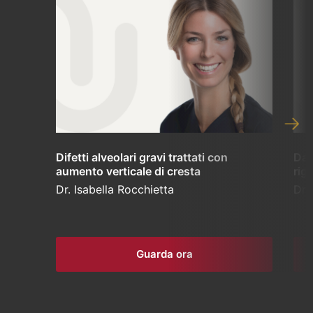
Difetti alveolari gravi trattati con
Dal
aumento verticale di cresta
rig
Dr. Isabella Rocchietta
Dr.
Guarda ora