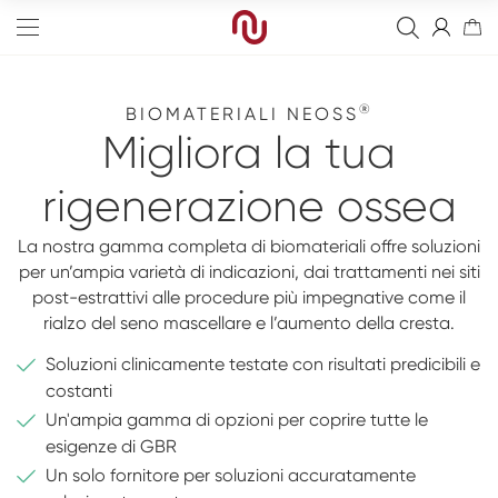
®
BIOMATERIALI NEOSS
Migliora
la tua
rigenerazione ossea
Edge
La nostra gamma completa di biomateriali offre soluzioni
Straight
Sostituti ossei
per un’ampia varietà di indicazioni, dai trattamenti nei siti
post-estrattivi alle procedure più impegnative come il
Tapered
Membrane riassorbibili
Pilastri definitivi
rialzo del seno mascellare e l’aumento della cresta.
Sinus
Membrane non-riassorbibili
Pilastri provvisori
Frese
Soluzioni clinicamente testate con risultati predicibili e
costanti
Wide
Suture
Pilastri per Overdenture
Kit
Analogo
Un'ampia gamma di opzioni per coprire tutte le
Narrow
Kit fissaggio
Pilastri di guarigione
Strumenti
Impronte digitali
Arcata completa
esigenze di GBR
Un solo fornitore per soluzioni accuratamente
Viti
Blank
Digitale
Eventi