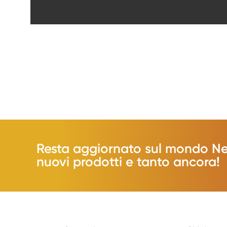
Resta aggiornato sul mondo Neos
nuovi prodotti e tanto ancora!