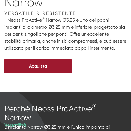
Narrow
Transfer & Replica
Protesi Digitale
NeossAcademy
VERSATILE & RESISTENTE
®
RFA
IMPACT Study Club
Il Neoss ProActive
Narrow Ø3,25 è uno dei pochi
impianti di diametro Ø3,25 mm e inferiore, progettato sia
Scanner
per denti singoli che per ponti. Offre un’eccellente
stabilità primaria, anche in siti compromessi, e può essere
Digital Download
utilizzato per il carico immediato dopo l’inserimento.
Protesi Personalizzate
Acquista
®
Perchè Neoss ProActive
Narrow
Versatilità
L’impianto Narrow Ø3,25 mm è l’unico impianto di