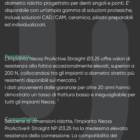
diametro ridotto progettato per denti singoli e ponti. E’
disponibile con un’ampia gamma di soluzioni protesiche,
incluse soluzioni CAD/CAM, ceramica, pilastri preparabili
ed individualizzati.
Resistenza
L’impianto Neoss ProActive Straight Ø3.25 offre valori di
resistenza alla fatica eccezionalmente elevati, superiori a
200 N, collocandosi tra gli impianti a diametro stretto più
1
resistenti disponibili sul mercato.
I dati provenienti dalle garanzie per oltre 20 anni hanno
dimostrato un tasso di frattura basso e ineguagliabile per
1
tutti gli impianti Neoss.
Compatibilità
Sebbene di dimensioni ridotte, l’impianto Neoss
ProActive® Straight NP ∅3.25 ha la medesima elevata
resistenza della connessione. La compatibilità del