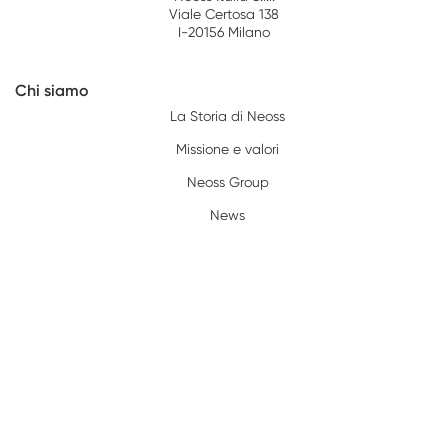
Viale Certosa 138
I-20156 Milano
Chi siamo
La Storia di Neoss
Missione e valori
Neoss Group
News
Risorse
Policy
Reclamo/Garanzia
Privacy Policy
Condizioni di utilizzo