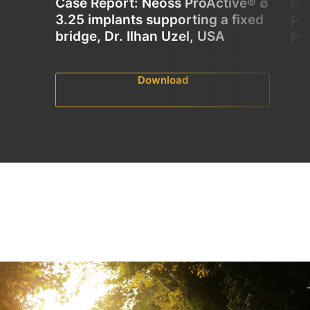
Case Report: Neoss ProActive® ∅
Sc
3.25 implants supporting a fixed
Pr
bridge, Dr. Ilhan Uzel, USA
Pl
Download