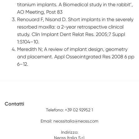
titanium implants. A Biomedical study in the rabbit’,
AO Meeting, Post 83
Renouard F, Nisand D. Short implants in the severely
resorbed maxilla: a 2-year retrospective clinical
study. Clin Implant Dent Relat Res. 2005;7 Suppl
1:S104–10.
Meredith N; A review of implant design, geometry
and placement. Appl Osseointgrated Res 2008 6 pp
6–12.
Contatti
Telefono:
+39 02 92952 1
Email:
neossitalia@neoss.com
Indirizzo:
Neoss Italia S.r.l.