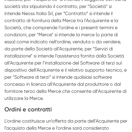
società sta stipulando il contratto, per “Società” si
Transfer & Replica
Protesi Digitale
NeossAcademy
intende Neoss Italia Srl, per “Contratto” si intende il
RFA
IMPACT Study Club
contratto di fornitura della Merce tra l’Acquirente e la
Società, che comprende l’ordine e i presenti termini e
Scanner
condizioni, per “Merce” si intende la merce (o parte di
essa) come indicato nell’ordine, venduta o da vendere,
Digital Download
da parte della Società all’Acquirente, per “Servizi di
Protesi Personalizzate
installazione” si intende l’assistenza fornita dalla Società
all’Acquirente per l’installazione del Software di terzi sul
dispositivo dell’Acquirente e il relativo supporto tecnico, e
per “Software di terzi” si intende qualsiasi software
concesso in licenza all’Acquirente dal produttore o dal
fornitore terzo della Merce che consente all’Acquirente di
utilizzare la Merce.
Ordini e contratti
L’ordine costituisce un’offerta da parte dell’Acquirente per
l’acquisto della Merce e l’ordine sarà considerato