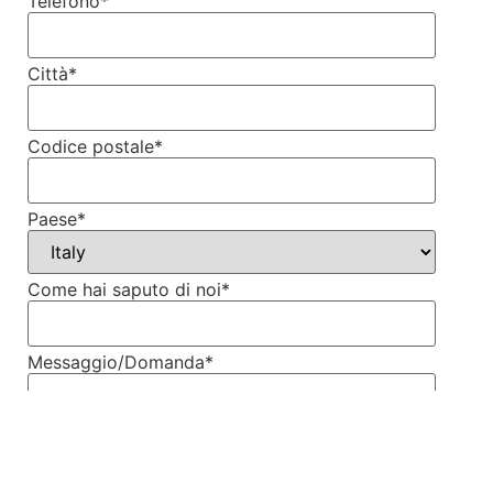
Telefono
*
Città
*
Codice postale
*
Paese
*
Come hai saputo di noi
*
Messaggio/Domanda
*
Accetto di ricevere email da Neoss Italia
occasionalmente con contenuti rilevanti in