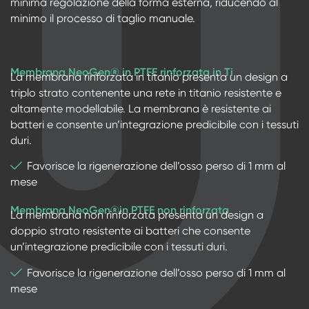
minima regolazione della forma esterna, riducendo al
minimo il processo di taglio manuale.
Membrana NeoGen® in PTFE rinforzata in Ti
La membrana rinforzata in titanio presenta un design a
triplo strato contenente una rete in titanio resistente e
altamente modellabile. La membrana è resistente ai
batteri e consente un’integrazione predicibile con i tessuti
duri.
Favorisce la rigenerazione dell’osso perso di 1 mm al
mese
Membrana NeoGen®in PTFE non rinforzata
La membrana non rinforzata presenta un design a
doppio strato resistente ai batteri che consente
un’integrazione predicibile con i tessuti duri.
Favorisce la rigenerazione dell’osso perso di 1 mm al
mese