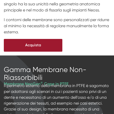
singolo ha la sua unicità nella geometria anatomica
Transfer & Replica
Protesi Digitale
NeossAcademy
principale e nel modo di fissarla sugli impianti Neoss.
RFA
IMPACT Study Club
I contorni delle membrane sono personalizzati per ridurre
al minimo la necessità di regolare manualmente la forma
Scanner
esterna.
Digital Download
Acquista
Protesi Personalizzate
Gamma Membrane Non-
Riassorbibili
®
Membrane NeoGen
Cape in PTFE
Il perimetro esterno della membrana in PTFE è sagomato
per adattarsi agli scenari in cui i pazienti sono privi di un
dente e necessitano di un aumento dell’osso e/o di una
rigenerazione dei tessuti, ad esempio nei casi estetici.
Grazie al suo design, la membrana necessita di una