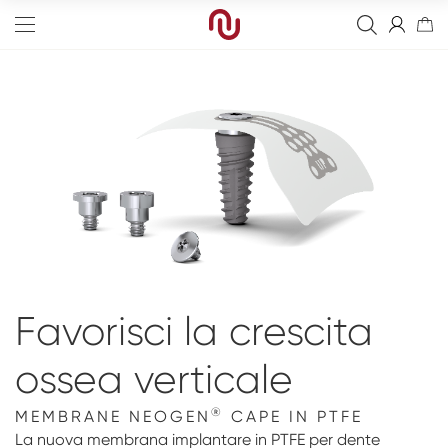
Edge
Straight
Sostituti ossei
Tapered
Membrane riassorbibili
Pilastri definitivi
Sinus
Membrane non-riassorbibili
Pilastri provvisori
Frese
Favorisci la crescita
Wide
Suture
Pilastri per Overdenture
Kit
Analogo
ossea verticale
Narrow
Kit fissaggio
Pilastri di guarigione
Strumenti
Impronte digitali
Arcata completa
®
MEMBRANE NEOGEN
CAPE IN PTFE
Viti
Blank
Digitale
Eventi
La nuova membrana implantare in PTFE per dente