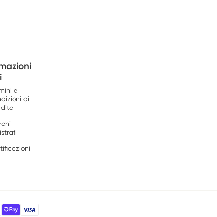
rmazioni
i
mini e
dizioni di
dita
rchi
istrati
tificazioni