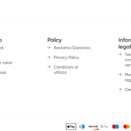
o
Policy
Info
legal
di
Reclamo/Garanzia
Ter
Privacy Policy
con
 valori
ven
Condizioni di
oup
utilizzo
Ma
reg
Cer