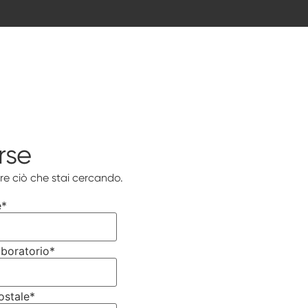
rse
re ciò che stai cercando.
e
*
boratorio
*
ostale
*