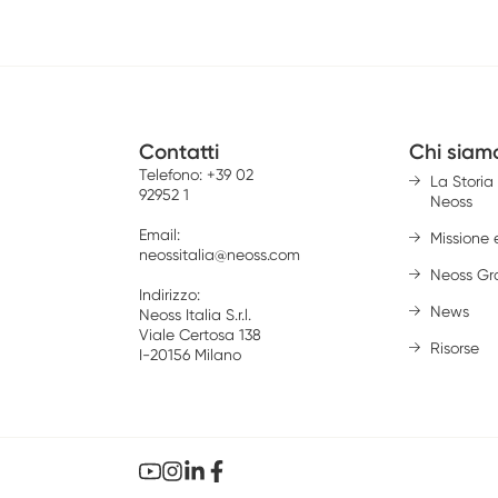
Contatti
Chi siam
Telefono:
+39 02
La Storia 
92952 1
Neoss
Email:
Missione e
neossitalia@neoss.com
Neoss Gr
Indirizzo:
News
Neoss Italia S.r.l.
Viale Certosa 138
Risorse
I-20156 Milano