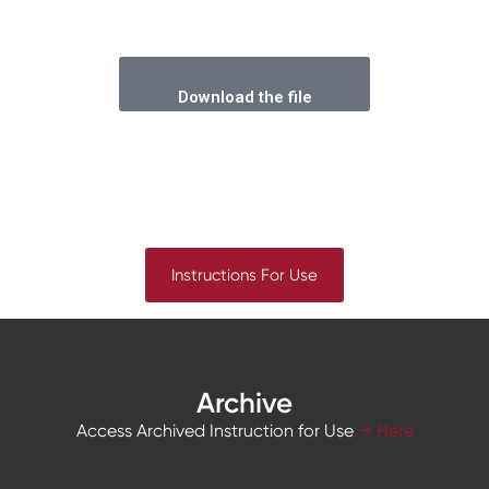
Download the file
Instructions For Use
Archive
Access Archived Instruction for Use
→ Here