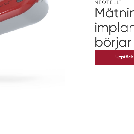
NEOTELL™
Mätni
implan
börjar
Upptäck