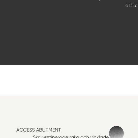
att u
ACCESS ABUTMENT
Skruvretinerade raka och vinklade