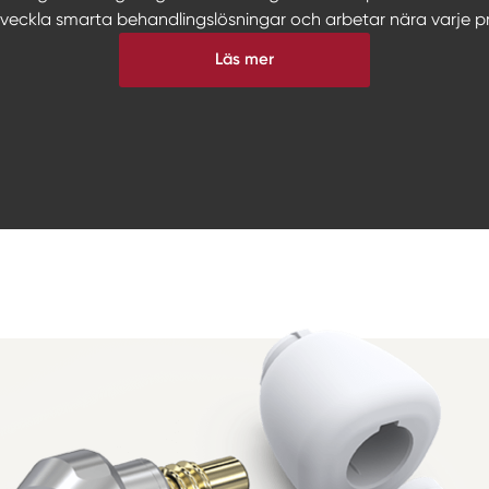
tveckla smarta behandlingslösningar och arbetar nära varje pr
Läs mer