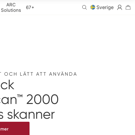
ARC
Sverige
67+
Solutions
T OCH LÄTT ATT ANVÄNDA
ck
an™ 2000
s skanner
 mer