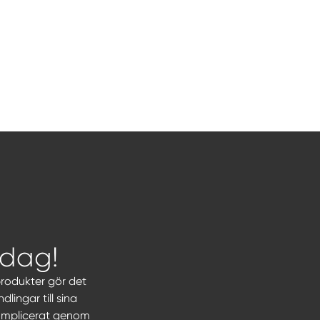
idag!
produkter gör det
lingar till sina
komplicerat genom