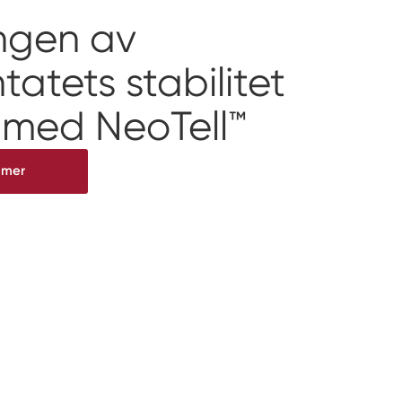
ngen av
tatets stabilitet
 med NeoTell™
 mer