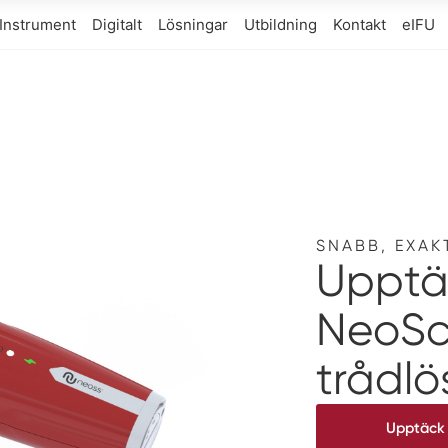
Instrument
Digitalt
Lösningar
Utbildning
Kontakt
eIFU
SNABB, EXAK
Upptä
NeoSc
trådlö
Upptäck